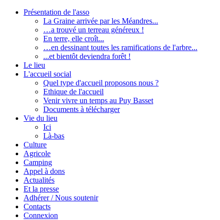
Présentation de l'asso
La Graine arrivée par les Méandres...
…a trouvé un terreau généreux !
En terre, elle croît...
…en dessinant toutes les ramifications de l'arbre...
...et bientôt deviendra forêt !
Le lieu
L'accueil social
Quel type d'accueil proposons nous ?
Ethique de l'accueil
Venir vivre un temps au Puy Basset
Documents à télécharger
Vie du lieu
Ici
Là-bas
Culture
Agricole
Camping
Appel à dons
Actualités
Et la presse
Adhérer / Nous soutenir
Contacts
Connexion