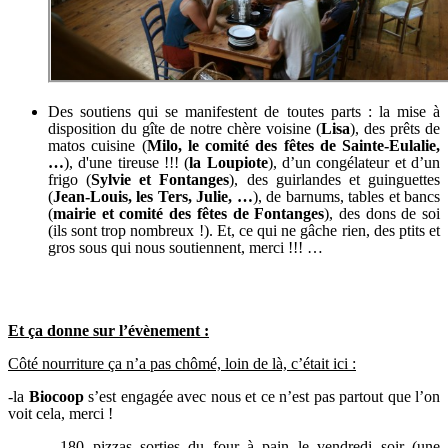
Des soutiens qui se manifestent de toutes parts : la mise à
disposition du gîte de notre chère voisine (
Lisa
), des prêts de
matos cuisine (
Milo, le comité des fêtes de Sainte-Eulalie,
…
), d'une tireuse !!! (
la Loupiote
), d’un congélateur et d’un
frigo (
Sylvie et Fontanges
), des guirlandes et guinguettes
(
Jean-Louis, les Ters, Julie, …
), de barnums, tables et bancs
(
mairie et comité des fêtes de Fontanges
), des dons de soi
(ils sont trop nombreux !). Et, ce qui ne gâche rien, des ptits et
gros sous qui nous soutiennent, merci !!! …
Et ça donne sur l’évènement :
Côté nourriture ça n’a pas chômé, loin de là, c’était ici :
-la
Biocoop
s’est engagée avec nous et ce n’est pas partout que l’on
voit cela, merci !
-180 pizzas sorties du four à pain le vendredi soir (une