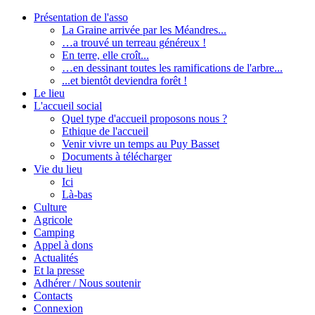
Présentation de l'asso
La Graine arrivée par les Méandres...
…a trouvé un terreau généreux !
En terre, elle croît...
…en dessinant toutes les ramifications de l'arbre...
...et bientôt deviendra forêt !
Le lieu
L'accueil social
Quel type d'accueil proposons nous ?
Ethique de l'accueil
Venir vivre un temps au Puy Basset
Documents à télécharger
Vie du lieu
Ici
Là-bas
Culture
Agricole
Camping
Appel à dons
Actualités
Et la presse
Adhérer / Nous soutenir
Contacts
Connexion